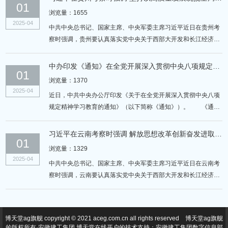
01
治局常委、中央党的建设工作领导小组副组长李希出席会议并讲
浏览量：1655
话。会议指出，党中央决定，自2025年全国两会后至7月在全党
2025-04
中共中央总书记、国家主席、中央军委主席习近平近日在贵州考
开展深入贯彻中央八项规定精神学习教育。习近平总书记高度重
察时强调，贵州要认真落实党中央关于西部大开发和长江经济带
视
发展的战略部署，坚持以高质量发展统揽全局，以进一步全面深
化改革开放为动力，坚定信心、苦干实干，稳中求进、善作善
中办印发《通知》在全党开展深入贯彻中央八项规定精神学习教育
01
成，在中国式现代化进程中展现贵州新风采。3月17日至18日，
浏览量：1370
习近平在贵州省委书记徐麟和省长李炳军陪同下，先后到黔东南
2025-04
近日，中共中央办公厅印发《关于在全党开展深入贯彻中央八项
苗族侗族自治州、贵阳市等地考察调研。 3月17日至18日，
规定精神学习教育的通知》（以下简称《通知》）。 《通
中
知》指出，为贯彻落实党的二十届三中全会部署，巩固拓展学习
贯彻习近平新时代中国特色社会主义思想主题教育成果，巩固深
习近平在云南考察时强调 解放思想改革创新奋发进取真抓实干 在中国式现代化进程中开创云南发展新局面
01
化党纪学习教育成果，锲而不舍落实中央八项规定精神，推进作
浏览量：1329
风建设常态化长效化，经党中央同意，在全党开展深入贯彻中央
2025-04
中共中央总书记、国家主席、中央军委主席习近平近日在云南考
八项规定精神学习教育（以下简称“学习教育”）。学习教育于
察时强调，云南要认真落实党中央关于西部大开发和长江经济带
2025年
发展的战略部署，完整准确全面贯彻新发展理念，坚持稳中求进
工作总基调，着力推动高质量发展，解放思想、改革创新，奋发
进取、真抓实干，在中国式现代化进程中开创云南发展新局面。
博天堂ag旗舰 copyright © 2021 aceg.com.cn all rights reserved 博天堂ag旗舰
3月19日至20日，习近平在云南省委书记王宁和省长王予波陪同
的版权所有·安徽建工集团 博天堂在线开户的技术支持：安徽建工集团数字信息部