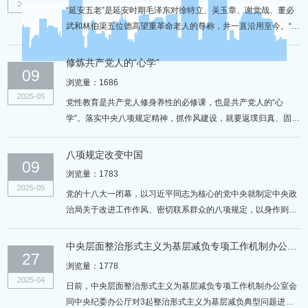
2025-05
“延安五老”是延安时期毛泽东对徐特立、吴玉章、谢觉哉、董必
武和林伯渠五位德高望重革命老人的尊称，并一直沿用至今。“延
安五老”之所以深受人们尊敬和爱戴，正如毛泽东所言，主要不是
因为人老可贵，而是因为精神可贵。他们几十年如一日，持之以
修炼共产党人的“心学”
09
恒地为党和人民忘我工作，生命不息、奋斗不止，充分展现了我
浏览量：1686
们党一贯倡导的优良作风。坚定不移、知行合一的理想信念思想
2025-05
党性教育是共产党人修身养性的必修课，也是共产党人的“心
作风是党的作风建设的基础和灵魂。“延安五老”亲身经历了中国
学”。落实中央八项规定精神，抓作风建设，就要返璞归真、固本
培元，重点突出坚定理想信念、践行根本宗旨、加强道德修养。
作风问题本质上是党性问题。前不久，中央纪委国家监委对十起
八项规定改变中国
09
违反中央八项规定精神典型问题进行的公开通报中，有的违规收
浏览量：1783
受礼品、礼金；有的以学习考察名义公款旅游；有的在政务服
2025-05
党的十八大一闭幕，以习近平同志为核心的党中央就制定中央政
务、信息化建设等方面不作为、乱作为。思想上的“总开关”没拧
治局关于改进工作作风、密切联系群众的八项规定，以身作则、
紧，缺乏
以上率下，踏石留印、抓铁有痕，以徙木立信之举实现时代风气
之变，为推动党和国家事业取得历史性成就、发生历史性变革，
中央层面整治形式主义为基层减负专项工作机制办公室 中央纪委办公厅公开通报3起整治形式主义为基层减负典型问题
27
推动当代中国在政治、经济、社会、文化和国家治理等方面发生
浏览量：1778
巨大变化提供了有力作风保障，为以中国式现代化全面推进强国
2025-04
日前，中央层面整治形式主义为基层减负专项工作机制办公室会
建设、民族复兴伟业积聚了强大正能量。开展深入贯彻中央八项
同中央纪委办公厅对3起整治形式主义为基层减负典型问题进行
规定精神