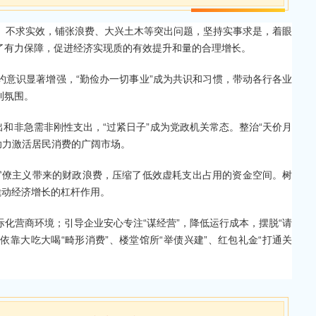
、不求实效，铺张浪费、大兴土木等突出问题，坚持实事求是，着眼
了有力保障，促进经济实现质的有效提升和量的合理增长。
约意识显著增强，“勤俭办一切事业”成为共识和习惯，带动各行各业
利氛围。
和非急需非刚性支出，“过紧日子”成为党政机关常态。整治“天价月
助力激活居民消费的广阔市场。
官僚主义带来的财政浪费，压缩了低效虚耗支出占用的资金空间。树
撬动经济增长的杠杆作用。
化营商环境；引导企业安心专注“谋经营”，降低运行成本，摆脱“请
靠大吃大喝“畸形消费”、楼堂馆所“举债兴建”、红包礼金“打通关