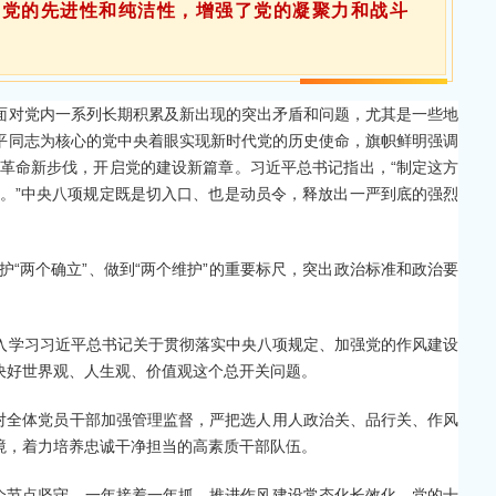
了党的先进性和纯洁性，增强了党的凝聚力和战斗
面对党内一系列长期积累及新出现的突出矛盾和问题，尤其是一些地
平同志为核心的党中央着眼实现新时代党的历史使命，旗帜鲜明强调
革命新步伐，开启党的建设新篇章。习近平总书记指出，“制定这方
。”中央八项规定既是切入口、也是动员令，释放出一严到底的强烈
“两个确立”、做到“两个维护”的重要标尺，突出政治标准和政治要
。
入学习习近平总书记关于贯彻落实中央八项规定、加强党的作风建设
决好世界观、人生观、价值观这个总开关问题。
对全体党员干部加强管理监督，严把选人用人政治关、品行关、作风
境，着力培养忠诚干净担当的高素质干部队伍。
个节点坚守，一年接着一年抓，推进作风建设常态化长效化。党的十