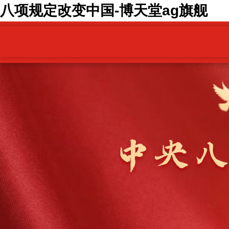
八项规定改变中国-博天堂ag旗舰