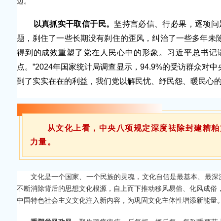
边。
以真抓实干取信于民。
坚持言必信、行必果，逐项问题
题，刹住了一些长期没有刹住的歪风，纠治了一些多年未
得到的成效重塑了党在人民心中的形象。习近平总书记
点。”2024年国家统计局调查显示，94.9%的受访群
到了实实在在的利益，我们党以解民忧、纾民怨、暖民心
从文化上看，中央八项规定深度祛除封建糟粕
力量。
文化是一个国家、一个民族的灵魂，文化自信是最基本、最深沉
不断消除背后的思想文化根源，自上而下推动移风易俗、化风成俗
中国特色社会主义文化注入新内容，为巩固文化主体性增添新能量