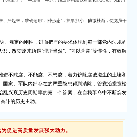
、严起来，准确运用“四种形态”，抓早抓小、防微杜渐，使党员干
坚决、规定的刚性，进而把严的要求体现到每一部党内法规的
识，改变原来所谓“理所当然”、“习以为常”等惯性，有效解
推进不敢腐、不能腐、不想腐，着力铲除腐败滋生的土壤和
、国家、军队内部存在的严重隐患得到清除，管党治党宽松
治乱兴衰历史周期率的第二个答案，在自我革命中不断焕发
同奋斗的历史主动。
成为促进高质量发展强大动力。