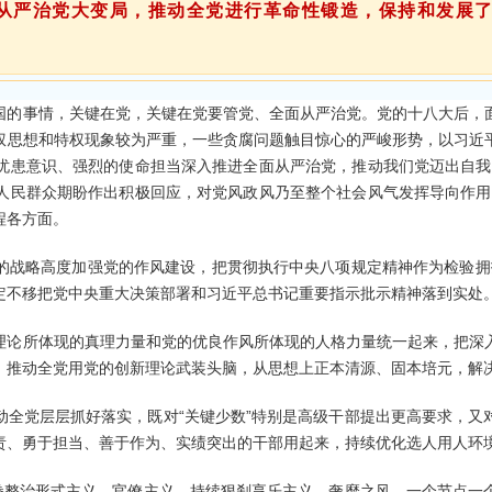
从严治党大变局，推动全党进行革命性锻造，保持和发展
国的事情，关键在党，关键在党要管党、全面从严治党。党的十八大后，
权思想和特权现象较为严重，一些贪腐问题触目惊心的严峻形势，以习近
忧患意识、强烈的使命担当深入推进全面从严治党，推动我们党迈出自我
人民群众期盼作出积极回应，对党风政风乃至整个社会风气发挥导向作用
程各方面。
战略高度加强党的作风建设，把贯彻执行中央八项规定精神作为检验拥护
定不移把党中央重大决策部署和习近平总书记重要指示批示精神落到实处
理论所体现的真理力量和党的优良作风所体现的人格力量统一起来，把深
，推动全党用党的创新理论武装头脑，从思想上正本清源、固本培元，解
动全党层层抓好落实，既对“关键少数”特别是高级干部提出更高要求，又
责、勇于担当、善于作为、实绩突出的干部用起来，持续优化选人用人环
重拳整治形式主义、官僚主义，持续狠刹享乐主义、奢靡之风，一个节点一