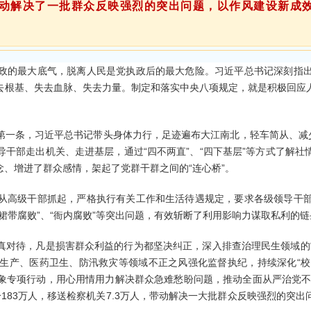
动解决了一批群众反映强烈的突出问题，以作风建设新成
政的最大底气，脱离人民是党执政后的最大危险。习近平总书记深刻指
去根基、失去血脉、失去力量。制定和落实中央八项规定，就是积极回应
第一条，习近平总书记带头身体力行，足迹遍布大江南北，轻车简从、减少
干部走出机关、走进基层，通过“四不两直”、“四下基层”等方式了解
、增进了群众感情，架起了党群干群之间的“连心桥”。
从高级干部抓起，严格执行有关工作和生活待遇规定，要求各级领导干
裙带腐败”、“衙内腐败”等突出问题，有效斩断了利用影响力谋取私利的
真对待，凡是损害群众利益的行为都坚决纠正，深入排查治理民生领域的“
生产、医药卫生、防汛救灾等领域不正之风强化监督执纪，持续深化“校园
象专项行动，用心用情用力解决群众急难愁盼问题，推动全面从严治党不断
分183万人，移送检察机关7.3万人，带动解决一大批群众反映强烈的