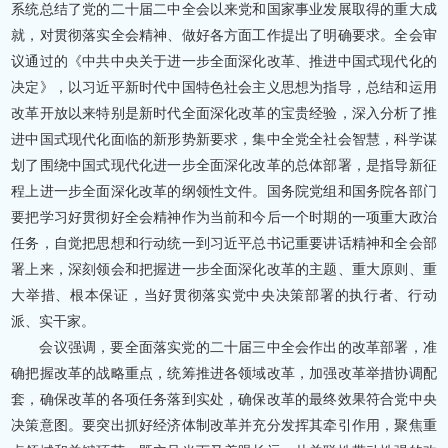
系统总结了党的二十届二中全会以来党和国家事业发展取得的重大成
就，对贯彻落实全会精神、做好各方面工作提出了明确要求。全会审
议通过的《中共中央关于进一步全面深化改革、推进中国式现代化的
决定》，以习近平新时代中国特色社会主义思想为指导，总结和运用
改革开放以来特别是新时代全面深化改革的宝贵经验，深入分析了推
进中国式现代化面临的新形势新要求，集中全党全社会智慧，科学谋
划了围绕中国式现代化进一步全面深化改革的总体部署，是指导新征
程上进一步全面深化改革的纲领性文件。国务院党组和国务院各部门
要把学习好贯彻好全会精神作为当前和今后一个时期的一项重大政治
任务，自觉把思想和行动统一到习近平总书记重要讲话精神和全会部
署上来，深刻领会和把握进一步全面深化改革的主题、重大原则、重
大举措、根本保证，当好贯彻落实党中央决策部署的执行者、行动
派、实干家。
会议强调，要全面落实党的二十届三中全会作出的改革部署，准
确把握改革的战略重点，统筹推进各领域改革，加强改革举措协调配
套，确保改革的各项任务落到实处，确保改革的最终效果符合党中央
决策意图。要突出抓好经济体制改革并充分发挥其牵引作用，聚焦重