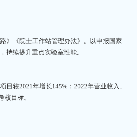
路》《
院士工作站管理办法》。以申
报国家
，持续提升重点实验室性能。
项目较
2021年增长145%；
2022年营业收入、
考核目标。