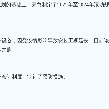
规划的基础上，完善制定了2022年至2024年滚
外设备，因受疫情影响导致安装工期延长，目前该
弃并购。
务会计制度
，
制订了预防措施
。