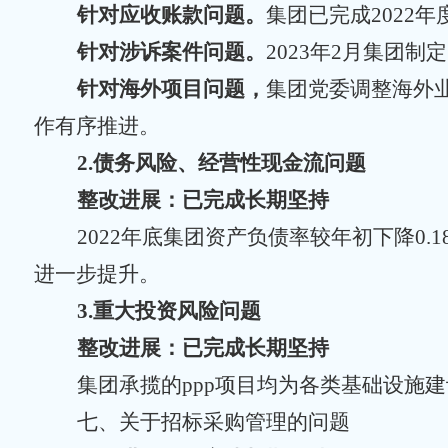
针对应收账款问题。
集团已完成
2022
针对涉诉案件问题。
2023年2月集团
针对
海外项目问题，
集团党委调整海外
作有序推进。
2.债务风险
、
经营性现金流
问题
整改进展：已完成长期坚持
2022年底集团资产负债率较年初下降0
进一步提升。
3.重大投资风险
问题
整改进展：已完成长期坚持
集团承揽
的
ppp项目均为各类基础设施
七、
关于
招标采购管理
的问题