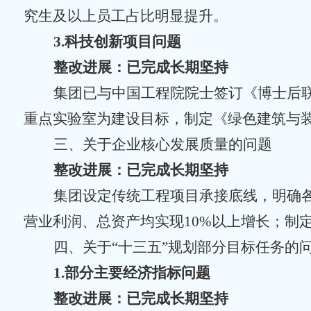
究生及以上员工占比明显提升。
3.科技创新项目
问题
整改进展：已完成长期坚持
集团已与中国工程院院士签订《博士后
重点实验室为建设目标，制定《绿色建筑与
三、
关于
企业核心发展质量
的问题
整改进展：已完成长期坚持
集团设
定传统工程项目承接底线，明确
营业利润、总资产均实现10%以上增长；制
四、
关于
“十三五”规划部分目标任务
的
1.部分主要经济指标
问题
整改进展：已完成长期坚持