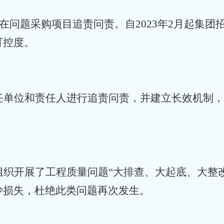
存在问题采购项目追责问责。自
2023年2月起集
可控度。
任单位和责任人进行追责问责，并建立长效机制，
组织开展了工程质量问题
“大排查、大起底、大整改
少损失，杜绝此类问题再次发生。