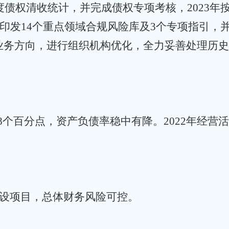
年度债权清收统计，并完成债权专项考核，2023
制定印发14个重点领域合规风险库及3个专项指引
业务
方向
，
进行组织机构优化，全力妥善处理
历史
.18个百分点，资产负债率稳中有降。2022年经
建设项目，总体财务风险可控。