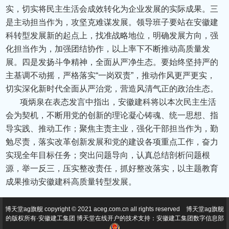
实，切实将民主生活会成效转化为企业发展的实际成果。三
是主动担当作为，攻坚克难谋发展。领导班子要站在安徽建
科转型发展新的起点上，找准战略地位，明确发展方向，强
化担当作为，加强团结协作，以上率下不断推动高质量发
展。四是发扬斗争精神，全面从严净生态。要始终坚持严的
主基调不动摇，严格落实“一岗双责”，推动作风更严更实，
切实深化新时代全面从严治党，营造风清气正的政治生态。
项炳泉在表态发言中指出，安徽建科将以本次民主生活
会为契机，不断用党的创新的理论凝心铸魂、统一思想、指
导实践、推动工作；聚焦主责主业，强化干部担当作为，勤
勉尽责，落实改革创新发展和党的建设各项重点工作，奋力
实现全年目标任务；突出问题导向，认真总结剖析问题根
源，举一反三，压实整改责任，抓好整改落实，以主题教育
成果推动安徽建科高质量转型发展。
博天堂ag旗舰 copyright © 2021 aceg.com.cn all rights reserved 博天堂ag旗舰
的版权所有·安徽建工集团 博天堂在线开户的技术支持：安徽建工集团数字信息部