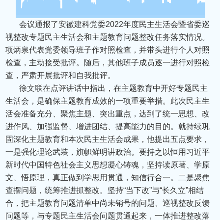
会议通报了安徽建科党委2022年度民主生活会暨省委巡
视整改专题民主生活会和主题教育问题整改任务落实情况。
项炳泉代表党委领导班子作对照检查，并带头进行个人对照
检查，主动接受批评。随后，其他班子成员逐一进行对照检
查，严肃开展批评和自我批评。
徐文联在点评讲话中指出，在主题教育中开好专题民主
生活会，是确保主题教育成效的一项重要举措。此次民主生
活会准备充分、聚焦主题、突出重点，达到了统一思想、改
进作风、加强监督、增进团结、提高能力的目的。就持续巩
固深化主题教育和本次民主生活会成果，他提出五点要求，
一是强化理论武装，旗帜鲜明讲政治。要持之以恒用习近平
新时代中国特色社会主义思想凝心铸魂，坚持读原著、学原
文、悟原理，真正做到学思用贯通，知信行合一。二是聚焦
查摆问题，统筹推进抓整改。坚持“当下改”与“长久立”相结
合，把主题教育问题清单中尚未销号的问题、巡视整改反馈
问题等，与专题民主生活会问题贯通起来，一体推进整改落