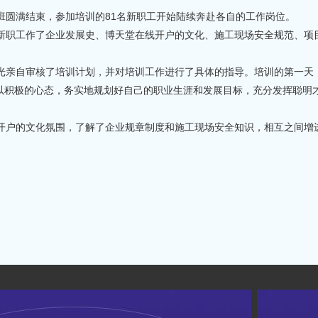
训班圆满结束，参加培训的81名新职工开始陆续奔赴各自的工作岗位。
职工作了企业发展史、博天堂在线开户的文化、施工现场安全规范、项
亲自审核了培训计划，并对培训工作进行了具体的指导。培训的第一天
以积极的心态，务实地规划好自己的职业生涯和发展目标，充分发挥聪明
户的文化氛围，了解了企业规章制度和施工现场安全知识，相互之间增