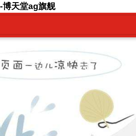
博天堂ag旗舰