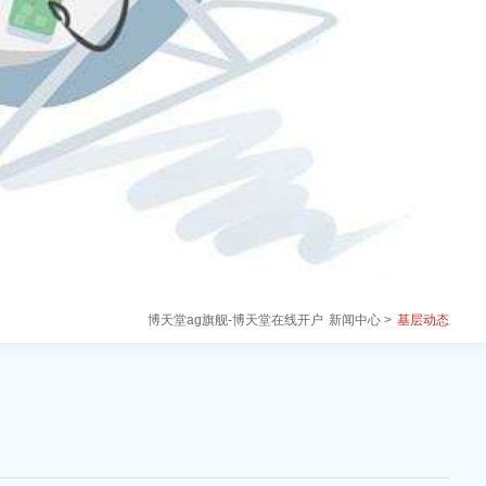
博天堂ag旗舰-博天堂在线开户
新闻中心 >
基层动态