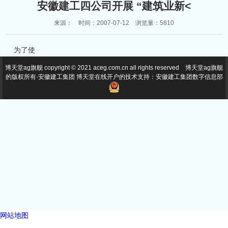
安徽建工四公司开展 “建筑业新<
来源： 时间：2007-07-12 浏览量：5810
为了使
博天堂ag旗舰 copyright © 2021 aceg.com.cn all rights reserved 博天堂ag旗舰
的版权所有·安徽建工集团 博天堂在线开户的技术支持：安徽建工集团数字信息部
网站地图