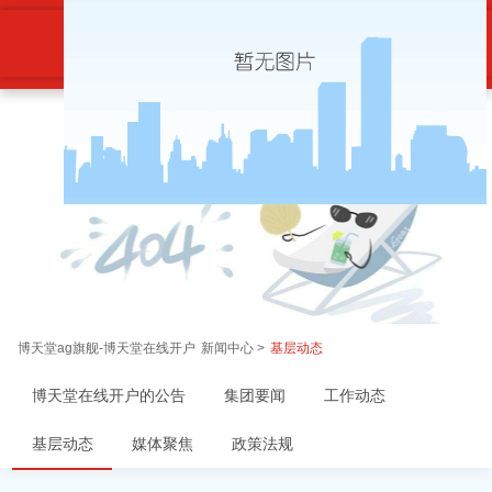
安徽建工四公司开展 “建筑业新<-博
天堂ag旗舰
博天堂ag旗舰-博天堂在线开户
新闻中心 >
基层动态
博天堂在线开户的公告
集团要闻
工作动态
基层动态
媒体聚焦
政策法规