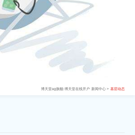
博天堂ag旗舰-博天堂在线开户
新闻中心 >
基层动态