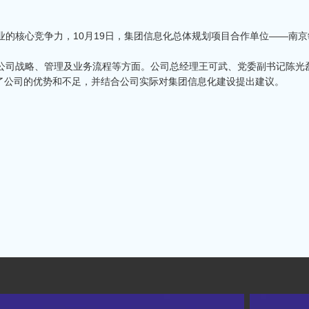
的核心竞争力，10月19日，集团信息化总体规划项目合作单位——南
司战略、管理及业务流程等方面。公司总经理王可武、党委副书记陈光
了公司的优势和不足，并结合公司实际对集团信息化建设提出建议。