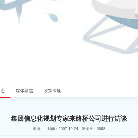
动态
媒体聚焦
政策法规
集团信息化规划专家来路桥公司进行访谈
来源： 时间：2007-10-24 浏览量：5088