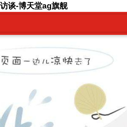
访谈-博天堂ag旗舰