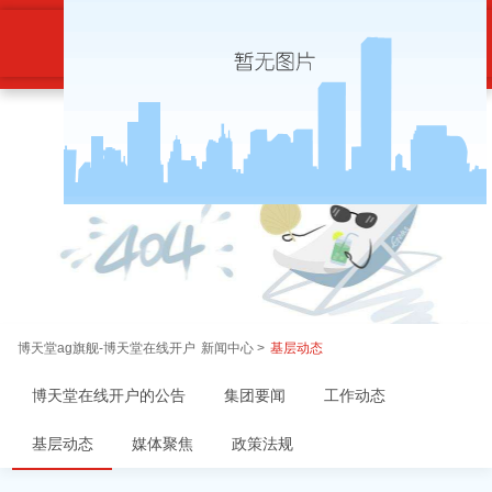
安徽省水泥制品厂制管二车间合理安
排生产-博天堂ag旗舰
博天堂ag旗舰-博天堂在线开户
新闻中心 >
基层动态
博天堂在线开户的公告
集团要闻
工作动态
基层动态
媒体聚焦
政策法规