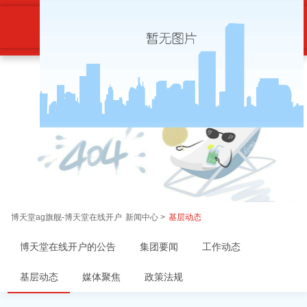
安徽建工四公司网站开通-博天堂ag
旗舰
博天堂ag旗舰-博天堂在线开户
新闻中心 >
基层动态
博天堂在线开户的公告
集团要闻
工作动态
基层动态
媒体聚焦
政策法规