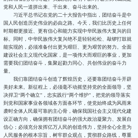
党和人民一道拼出来、干出来、奋斗出来的。
习近平总书记在党的二十大报告中指出，团结奋斗是中
国人民创造历史伟业的必由之路。今天，我们比历史上任何
时期都更接近、更有信心和能力实现中华民族伟大复兴的目
标。同时，中华民族伟大复兴绝不是轻轻松松、敲锣打鼓就
能实现的，必须准备付出更为艰巨、更为艰苦的努力。全面
建设社会主义现代化国家，是一项伟大而艰巨的事业，更加
需要我们团结奋斗，集聚起勠力同心、共创伟业的奋斗力
量。
我们靠团结奋斗创造了辉煌历史，还要靠团结奋斗开辟
美好未来。新征程上，必须毫不动摇坚持党的全面领导，坚
决捍卫“两个确立”，忠实践行“两个维护”，把党的领导落实
到党和国家事业各领域各方面各环节，使党始终成为风雨来
袭时全体人民最可靠的主心骨，确保我国社会主义现代化建
设正确方向，确保拥有团结奋斗的强大政治凝聚力、发展自
信心；必须充分发挥亿万人民的创造伟力，坚持全心全意为
人民服务的根本宗旨，树牢群众观点，贯彻群众路线，尊重