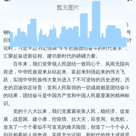
来源：新华社 时间：2022-10-22 浏览量：9429
“全党全国各族人民要在党的旗帜下团结成‘一块坚硬的
钢铁’，心往一处想、劲往一处使，推动中华民族伟大复兴号
巨轮乘风破浪、扬帆远航。”在参加党的二十大广西代表团讨
论时，习近平总书记强调“牢牢把握团结奋斗的时代要求”，
汇聚起奋进新征程、建功新时代的磅礴力量。
百年来，我们党带领人民团结一致同心干、风雨无阻向
前进，中华民族迎来从站起来、富起来到强起来的伟大飞
跃，实现中华民族伟大复兴进入了不可逆转的历史进程。历
史的启迪弥足珍贵：党和人民取得的一切成就都是团结奋斗
的结果，团结奋斗是中国共产党和中国人民最显著的精神标
识。
党的十八大以来，我们党紧紧依靠人民，稳经济、促发
展，战贫困、建小康，控疫情、抗大灾，应变局、化危机，
攻克了一个个看似不可攻克的难关险阻，创造了一个个令人
刮目相看的人间奇迹。实践充分证明，新时代的伟大成就是