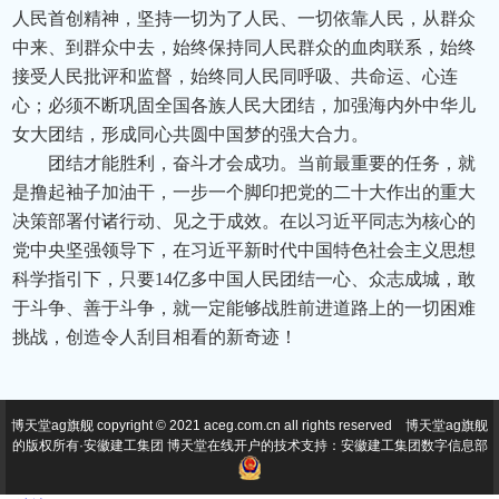
人民首创精神，坚持一切为了人民、一切依靠人民，从群众
中来、到群众中去，始终保持同人民群众的血肉联系，始终
接受人民批评和监督，始终同人民同呼吸、共命运、心连
心；必须不断巩固全国各族人民大团结，加强海内外中华儿
女大团结，形成同心共圆中国梦的强大合力。
团结才能胜利，奋斗才会成功。当前最重要的任务，就
是撸起袖子加油干，一步一个脚印把党的二十大作出的重大
决策部署付诸行动、见之于成效。在以习近平同志为核心的
党中央坚强领导下，在习近平新时代中国特色社会主义思想
科学指引下，只要14亿多中国人民团结一心、众志成城，敢
于斗争、善于斗争，就一定能够战胜前进道路上的一切困难
挑战，创造令人刮目相看的新奇迹！
博天堂ag旗舰 copyright © 2021 aceg.com.cn all rights reserved 博天堂ag旗舰
的版权所有·安徽建工集团 博天堂在线开户的技术支持：安徽建工集团数字信息部