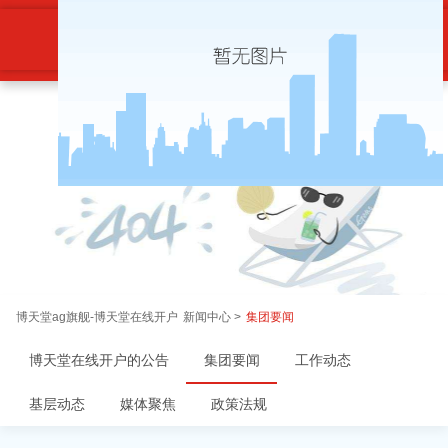
安徽建工集团继续领跑安徽建筑业-
博天堂ag旗舰
博天堂ag旗舰-博天堂在线开户
新闻中心 >
集团要闻
博天堂在线开户的公告
集团要闻
工作动态
基层动态
媒体聚焦
政策法规