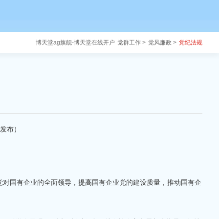
博天堂ag旗舰-博天堂在线开户
党群工作 >
党风廉政 >
党纪法规
发布）
对国有企业的全面领导，提高国有企业党的建设质量，推动国有企