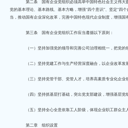
第二条 国有企业党组织必须高举中国特色社会主义伟大旗
党的基本理论、基本路线、基本方略，增强“四个意识”、坚定“四
当，推动国有企业深化改革，完善中国特色现代企业制度，增强国
第三条 国有企业党组织工作应当遵循以下原则：
（一）坚持加强党的领导和完善公司治理相统一，把党的领
（二）坚持党建工作与生产经营深度融合，以企业改革发展
（三）坚持党管干部、党管人才，培养高素质专业化企业领
（四）坚持抓基层打基础，突出党支部建设，增强基层党
（五）坚持全心全意依靠工人阶级，体现企业职工群众主人
第二章 组织设置