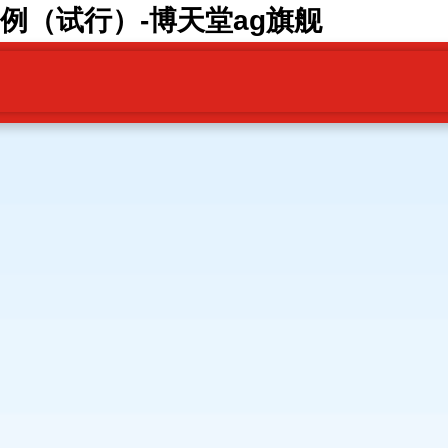
例（试行）-博天堂ag旗舰