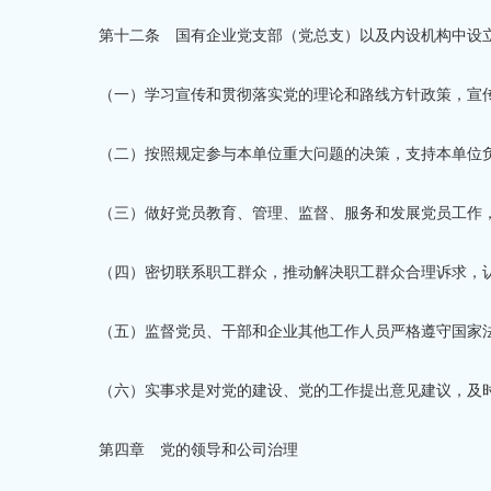
第十二条 国有企业党支部（党总支）以及内设机构中设立
（一）学习宣传和贯彻落实党的理论和路线方针政策，宣传
（二）按照规定参与本单位重大问题的决策，支持本单位负
（三）做好党员教育、管理、监督、服务和发展党员工作，
（四）密切联系职工群众，推动解决职工群众合理诉求，认
（五）监督党员、干部和企业其他工作人员严格遵守国家法
（六）实事求是对党的建设、党的工作提出意见建议，及时
第四章 党的领导和公司治理