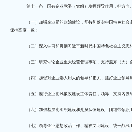
第十一条 国有企业党委（党组）发挥领导作用，把方向、
（一）加强企业党的政治建设，坚持和落实中国特色社会主
保持高度一致；
（二）深入学习和贯彻习近平新时代中国特色社会主义思想
（三）研究讨论企业重大经营管理事项，支持股东（大）会
（四）加强对企业选人用人的领导和把关，抓好企业领导班
（五）履行企业党风廉政建设主体责任，领导、支持内设纪
（六）加强基层党组织建设和党员队伍建设，团结带领职工
（七）领导企业思想政治工作、精神文明建设、统一战线工