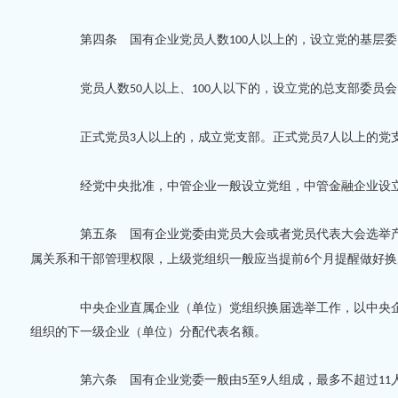
第四条 国有企业党员人数
人以上的，设立党的基层委
100
党员人数
人以上、
人以下的，设立党的总支部委员会
50
100
正式党员
人以上的，成立党支部。正式党员
人以上的党
3
7
经党中央批准，中管企业一般设立党组，中管金融企业设立
第五条 国有企业党委由党员大会或者党员代表大会选举产
属关系和干部管理权限，上级党组织一般应当提前
个月提醒做好换
6
中央企业直属企业（单位）党组织换届选举工作，以中央企
组织的下一级企业（单位）分配代表名额。
第六条 国有企业党委一般由
至
人组成，最多不超过
5
9
11