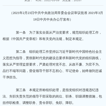
来源： 时间：2022-03-09 浏览量：16167
（
年
月
日中共中央政治局常委会会议审议批准
年
月
2021
2
23
2021
3
日中共中央办公厅发布）
19
第一条 为了落实全面从严治党要求，规范组织处理工作，
根据《中国共产党章程》和有关党内法规，制定本规定。
第二条 组织处理工作坚持以习近平新时代中国特色社会主
义思想为指导，贯彻新时代党的建设总要求和新时代党的组织路线，
落实从严管理监督要求，严肃处理对党不忠、从政不廉、为官不为、
品行不端等问题，督促领导干部不忘初心、牢记使命，始终做到忠诚
干净担当。
第三条 本规定所称组织处理，是指党组织对违规违纪违
法、失职失责失范的领导干部采取的岗位、职务、职级调整措施，包
括停职检查、调整职务、责令辞职、免职、降职。