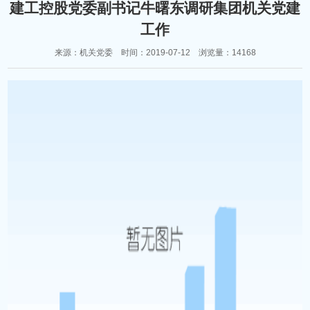
建工控股党委副书记牛曙东调研集团机关党建
工作
来源：机关党委 时间：2019-07-12 浏览量：14168