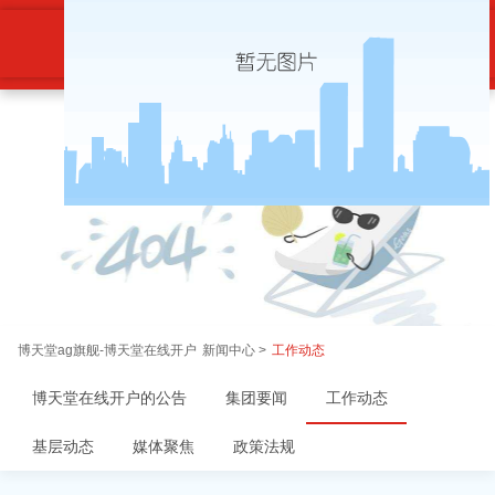
建工控股党委副书记牛曙东调研集团
机关党建工作-博天堂ag旗舰
博天堂ag旗舰-博天堂在线开户
新闻中心 >
工作动态
博天堂在线开户的公告
集团要闻
工作动态
基层动态
媒体聚焦
政策法规