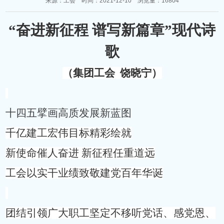
来源：工会 时间：2021-12-10 浏览量：16804
“奋进新征程 谱写新篇章”现代诗
歌
（集团工会
饶晓宁）
十四五擘画高质发展新蓝图
千亿建工宏伟目标精彩绘就
新使命催人奋进
新征程任重道远
工会以实干业绩
致敬建党百年华诞
团结引领广大职工坚定不移听党话、感党恩、