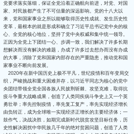
党要求落实落细，保证全党沿着正确航向前进，对党、对国
家、对民族都产生了不可估量的深远影响。党的十八大以
来，党和国家事业之所以能够取得历史性成就、发生历史性
变革，最根本的就是形成和确立了习近平总书记党中央的核
心、全党的核心地位，坚持了党中央权威和集中统一领导。
正因为全党上下团结一心、步调一致，我们解决了许多长期
想解决而没有解决的难题，办成了许多过去想办而没有办成
的大事，消除了党和国家内部存在的严重隐患，推动党和国
家事业不断向前发展。
2020年在新中国历史上极不平凡，世纪疫情和百年变局交
织，严峻挑战和重大困难并存，以习近平同志为核心的党中
央团结带领全党全国各族人民披荆斩棘、攻坚克难，取得抗
疫斗争重大战略成果，创造了人类同疾病斗争史上又一个英
勇壮举；率先控制疫情，率先复工复产，率先实现经济增长
由负转正，成为全球唯一实现经济正增长的主要经济体；一
鼓作气，决战决胜，如期完成新时代脱贫攻坚目标任务，历
史性解决困扰中华民族几千年的绝对贫困问题，创造了人类