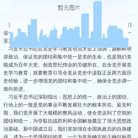
来源：人民日报 时间：2021-04-16 浏览量：17378
党的历史、新中国发展的历史都告诉我们：要治理好我们
这个大党、治理好我们这个大国，保证党的团结和集中统一
至关重要，维护党中央权威至关重要。
习近平总书记在党史学习教育动员大会上强调，旗帜鲜明
讲政治、保证党的团结和集中统一是党的生命，也是我们党
能成为百年大党、创造世纪伟业的关键所在。在全党开展党
史学习教育，就要教育引导全党从党史中汲取正反两方面历
史经验，进一步增强党的团结和集中统一，确保全党步调一
致向前进。
习近平总书记深刻指出：思想上的统一、政治上的团结、
行动上的一致是党的事业不断发展壮大的根本所在。延安时
期，我们党开展了大规模的整风运动，使全党达到了空前的
团结和统一，为夺取抗战胜利和全国解放奠定了强大思想政
治基础。新中国成立后，我们党加强在全国执政后的自身建
设，成为一个坚强团结的党，一个为党所确定的正确目标而