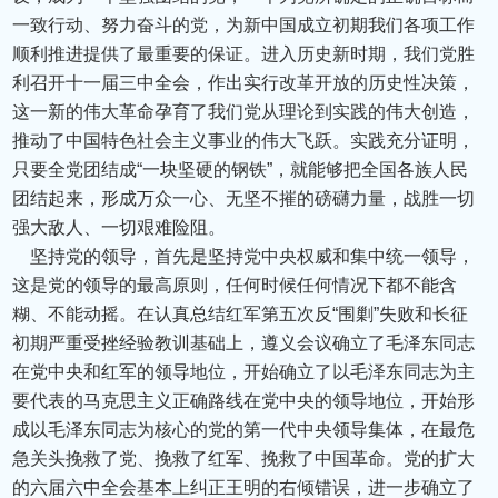
一致行动、努力奋斗的党，为新中国成立初期我们各项工作
顺利推进提供了最重要的保证。进入历史新时期，我们党胜
利召开十一届三中全会，作出实行改革开放的历史性决策，
这一新的伟大革命孕育了我们党从理论到实践的伟大创造，
推动了中国特色社会主义事业的伟大飞跃。实践充分证明，
只要全党团结成“一块坚硬的钢铁”，就能够把全国各族人民
团结起来，形成万众一心、无坚不摧的磅礴力量，战胜一切
强大敌人、一切艰难险阻。
坚持党的领导，首先是坚持党中央权威和集中统一领导，
这是党的领导的最高原则，任何时候任何情况下都不能含
糊、不能动摇。在认真总结红军第五次反“围剿”失败和长征
初期严重受挫经验教训基础上，遵义会议确立了毛泽东同志
在党中央和红军的领导地位，开始确立了以毛泽东同志为主
要代表的马克思主义正确路线在党中央的领导地位，开始形
成以毛泽东同志为核心的党的第一代中央领导集体，在最危
急关头挽救了党、挽救了红军、挽救了中国革命。党的扩大
的六届六中全会基本上纠正王明的右倾错误，进一步确立了