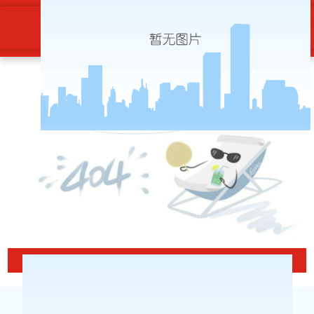
进一步增强党的团结和集中统一-博
天堂ag旗舰
当前位置
进一步增强党的团结和集中统一