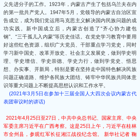
义先进分子的工作。1923年，内蒙古产生了包括乌兰夫在内
的第一批共产党人。1947年5月，党领导的内蒙古自治区宣
告成立，成为我们党运用马克思主义解决国内民族问题的成
功实践。新中国成立后，内蒙古创造了“齐心协力建包
钢”、“三千孤儿入内蒙”等历史佳话。在党史学习教育中要用
好这些红色资源，组织广大党员、干部重点学习党史，同时
学习新中国史、改革开放史、社会主义发展史，做到学史明
理、学史增信、学史崇德、学史力行，做到学党史、悟思
想、办实事、开新局，特别是要在坚持走中国特色解决民族
问题正确道路、维护各民族大团结、铸牢中华民族共同体意
识等重大问题上不断提高思想认识和工作水平。
(2021年3月5日在参加十三届全国人大四次会议内蒙古代
表团审议时的讲话)
2021年4月25日至27日，中共中央总书记、国家主席、中央
军委主席习近平在广西考察。这是25日上午，习近平在桂林
市全州县，参观红军长征湘江战役纪念馆。 新华社记者 鞠