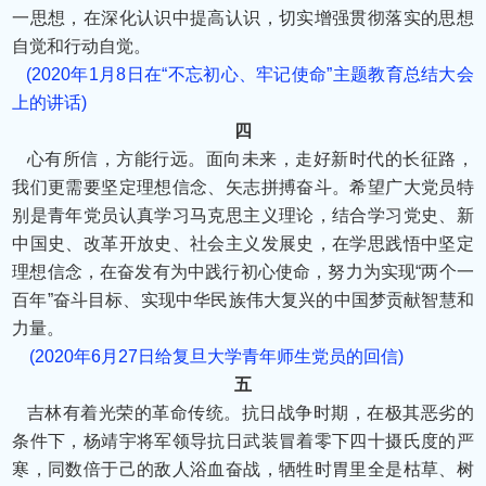
一思想，在深化认识中提高认识，切实增强贯彻落实的思想
自觉和行动自觉。
(2020年1月8日在“不忘初心、牢记使命”主题教育总结大会
上的讲话)
四
心有所信，方能行远。面向未来，走好新时代的长征路，
我们更需要坚定理想信念、矢志拼搏奋斗。希望广大党员特
别是青年党员认真学习马克思主义理论，结合学习党史、新
中国史、改革开放史、社会主义发展史，在学思践悟中坚定
理想信念，在奋发有为中践行初心使命，努力为实现“两个一
百年”奋斗目标、实现中华民族伟大复兴的中国梦贡献智慧和
力量。
(2020年6月27日给复旦大学青年师生党员的回信)
五
吉林有着光荣的革命传统。抗日战争时期，在极其恶劣的
条件下，杨靖宇将军领导抗日武装冒着零下四十摄氏度的严
寒，同数倍于己的敌人浴血奋战，牺牲时胃里全是枯草、树