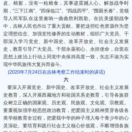
皮、棉絮，没有一粒粮食，其事迹震撼人心。解放战争时
期，“三下江南”、“四保临江”、“四战四平”、“围困长春”，党领
导人民军队在这里奏响一曲曲胜利凯歌。在抗美援朝战争
中，吉林人民也作出了重大贡献。要把这些红色资源作为坚
定理想信念、加强党性修养的生动教材，组织广大党员、干
部深入学习党史、新中国史、改革开放史、社会主义发展
史，教育引导广大党员、干部永葆初心、永担使命，自觉在
思想上政治上行动上同党中央保持高度一致，矢志不渝为实
现中华民族伟大复兴而奋斗。
(2020年7月24日在吉林考察工作结束时的讲话)
六
要深入开展党史、新中国史、改革开放史、社会主义发展
史教育，深入开展西藏地方和祖国关系史教育，引导各族群
众树立正确的国家观、历史观、民族观、文化观、宗教观。
要重视加强学校思想政治教育，把爱国主义精神贯穿各级各
类学校教育全过程，把爱我中华的种子埋入每个青少年的心
灵深处。要培育和践行社会主义核心价值观，不断增强各族