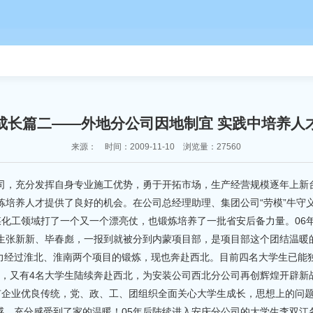
成长篇二——外地分公司因地制宜 实践中培养人
来源： 时间：2009-11-10 浏览量：27560
，充分发挥自身专业施工优势，勇于开拓市场，生产经营规模逐年上新
培养人才提供了良好的机会。在公司总经理助理、集团公司“劳模”牛守
煤化工领域打了一个又一个漂亮仗，也锻炼培养了一批省安后备力量。06
生张新新、毕春彪，一报到就被分到内蒙项目部，是项目部这个团结温暖
力经过淮北、淮南两个项目的锻炼，现也奔赴西北。目前四名大学生已能独
份，又有4名大学生陆续奔赴西北，为安装公司西北分公司再创辉煌开辟新
有企业优良传统，党、政、工、团组织全面关心大学生成长，思想上的问
感，充分感受到了家的温暖！05年后陆续进入安庆分公司的大学生李双江