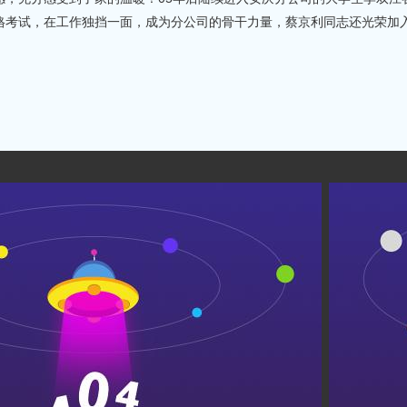
格考试，在工作独挡一面，成为分公司的骨干力量，蔡京利同志还光荣加