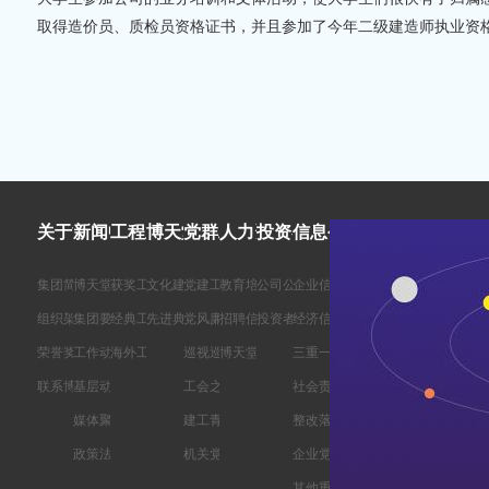
取得造价员、质检员资格证书，并且参加了今年二级建造师执业资
关于博天堂ag旗舰
新闻中心
工程业绩
博天堂在线开户的文化
党群工作
人力资源
投资者关系
信息公开
集团简介
博天堂在线开户的公告
获奖工程
文化建设
党建工作
教育培训
公司公告
企业信息
组织架构
集团要闻
经典工程
先进典型
党风廉政
招聘信息
投资者教育
经济信息
荣誉奖励
工作动态
海外工程
巡视巡察
博天堂在线开户的公告
三重一大事项
联系博天堂ag旗舰
基层动态
工会之声
社会责任履行
媒体聚焦
建工青年
整改落实情况
政策法规
机关党建
企业党建
其他重要信息