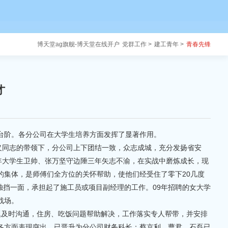
博天堂ag旗舰-博天堂在线开户
党群工作 >
建工青年 >
青春先锋
才
台阶。各分公司在大学生培养方面发挥了显著作用。
义同志的带领下，分公司上下团结一致，众志成城，充分发扬省安
年大学生卫帅、张万坚守边陲三年矢志不渝，在实战中磨炼成长，现
的集体，是师傅们全方位的关怀帮助，使他们经受住了零下20几度
挡一面，承担起了施工员或项目副经理的工作。09年招聘的女大学
战场。
题及时沟通，住房、吃饭问题帮助解决，工作落实专人帮带，并安排
各方面表现突出，已晋升为分公司财务科长；蔡京利、曹君、石磊已