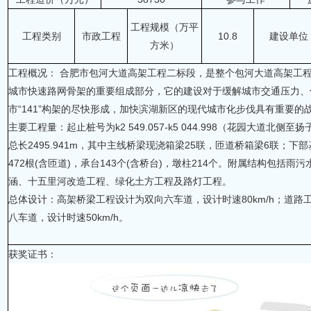
工程规模（万平
工程类别
市政工程
10.8
建设单位
方米）
工程概况： 合肥市包河大道高架工程二标段，是整个包河大道高架工
城市快速路网骨架的重要组成部分，它的建设对于缓解城市交通压力、
市“141”构架的尽快形成，加快滨湖新区的现代城市化步伐具有重要的
主要工程量：起止桩号为k2 549.057-k5 044.998（花园大道北侧
总长2495.941m，其中主线桥梁现浇箱梁25联，匝道桥箱梁6联；下
472根(含匝道)，承台143个(含桥台)，墩柱214个。附属结构包括雨
涵、十五里河改造工程、绿化土方工程及路灯工程。
总体设计：高架桥梁工程设计为双向六车道，设计时速80km/h；道路
八车道，设计时速50km/h。
获奖证书：